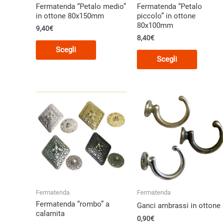
Fermatenda “Petalo medio”
Fermatenda “Petalo
prodott
in ottone 80x150mm
piccolo” in ottone
80x100mm
9,40
€
8,40
€
Questo
Scegli
Questo
prodotto
Scegli
prodott
ha
ha
più
più
varianti.
varianti
Le
Le
opzioni
opzioni
possono
posson
essere
essere
scelte
scelte
nella
nella
pagina
pagina
del
Fermatenda
Fermatenda
del
prodotto
Fermatenda “rombo” a
Ganci ambrassi in ottone
prodott
calamita
0,90
€