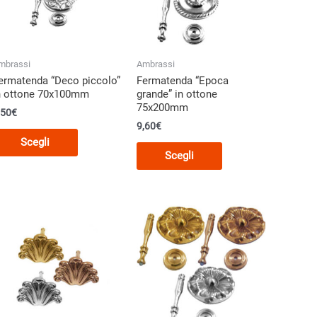
mbrassi
Ambrassi
ermatenda “Deco piccolo”
Fermatenda “Epoca
n ottone 70x100mm
grande” in ottone
75x200mm
,50
€
9,60
€
Questo
Scegli
Questo
prodotto
Scegli
prodotto
ha
ha
più
più
varianti.
varianti.
Le
Le
opzioni
opzioni
possono
possono
essere
essere
scelte
scelte
nella
nella