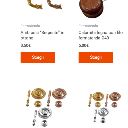
Fermatenda
Fermatenda
Ambrassi “Serpente” in
Calamita legno con filo
ottone
fermatenda Ø40
3,50
€
5,00€
Questo
Questo
Scegli
Scegli
prodotto
prodott
ha
ha
più
più
varianti.
varianti
Le
Le
opzioni
opzioni
possono
posson
essere
essere
scelte
scelte
nella
nella