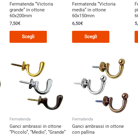
Fermatenda “Victoria
Fermatenda “Victoria
F
o
prodotto
prodotto
grande” in ottone
media” in ottone
p
60x200mm
60x150mm
6
7,50
€
6,50
€
5
Questo
Questo
Scegli
Scegli
o
prodotto
prodotto
ha
ha
più
più
.
varianti.
varianti.
Le
Le
opzioni
opzioni
o
possono
possono
essere
essere
scelte
scelte
nella
nella
pagina
pagina
Fermatenda
Fermatenda
del
del
Ganci ambrassi in ottone
Ganci ambrassi in ottone
o
prodotto
prodotto
“Piccolo”, “Medio”, “Grande”
con pallina