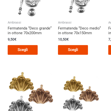
Ambrassi
Ambrassi
A
Fermatenda “Deco grande”
Fermatenda “Deco medio”
F
in ottone 70x200mm
in ottone 70x150mm
i
9,50
€
10,50
€
7
Questo
Questo
Scegli
Scegli
o
prodotto
prodotto
ha
ha
più
più
.
varianti.
varianti.
Le
Le
opzioni
opzioni
o
possono
possono
essere
essere
scelte
scelte
nella
nella