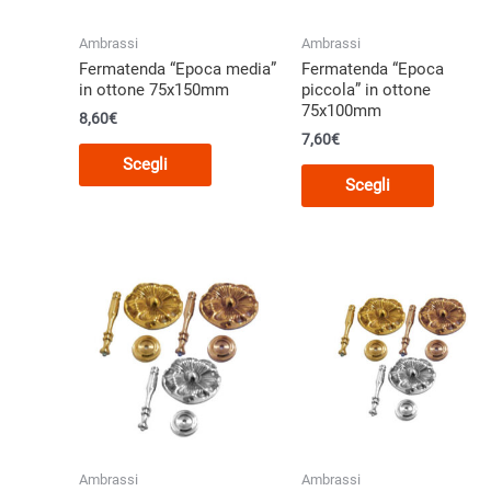
pagina
pagina
del
del
Ambrassi
Ambrassi
prodotto
prodott
Fermatenda “Epoca media”
Fermatenda “Epoca
in ottone 75x150mm
piccola” in ottone
75x100mm
8,60
€
7,60
€
Questo
Scegli
Questo
prodotto
Scegli
prodott
ha
ha
più
più
varianti.
varianti
Le
Le
opzioni
opzioni
possono
posson
essere
essere
scelte
scelte
nella
nella
pagina
pagina
del
Ambrassi
Ambrassi
del
prodotto