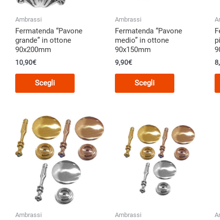
pagina
pagina
del
del
Ambrassi
Ambrassi
A
o
prodotto
prodotto
Fermatenda “Pavone
Fermatenda “Pavone
F
grande” in ottone
medio” in ottone
p
90x200mm
90x150mm
9
10,90
€
9,90
€
8
Questo
Questo
Scegli
Scegli
o
prodotto
prodotto
ha
ha
più
più
.
varianti.
varianti.
Le
Le
opzioni
opzioni
o
possono
possono
essere
essere
scelte
scelte
nella
nella
pagina
pagina
Ambrassi
Ambrassi
A
del
del