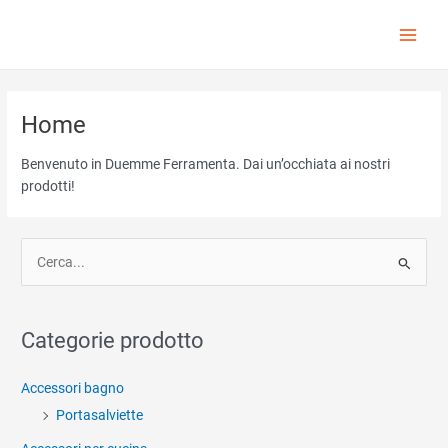
Vai
al
Main
contenuto
Menu
Home
Benvenuto in Duemme Ferramenta. Dai un’occhiata ai nostri
prodotti!
C
e
r
c
Categorie prodotto
a
:
Accessori bagno
Portasalviette