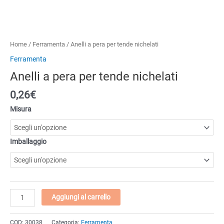
Home
/
Ferramenta
/ Anelli a pera per tende nichelati
Ferramenta
Anelli a pera per tende nichelati
0,26€
Misura
Imballaggio
Anelli
Aggiungi al carrello
a
pera
COD:
30038
Categoria:
Ferramenta