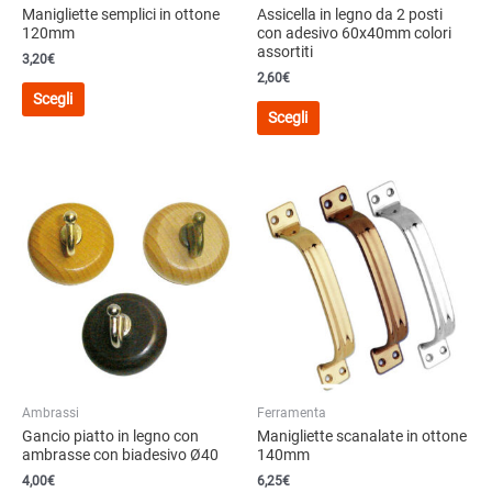
Manigliette semplici in ottone
Assicella in legno da 2 posti
120mm
con adesivo 60x40mm colori
assortiti
3,20
€
2,60
€
Questo
Scegli
Questo
prodotto
Scegli
prodotto
ha
ha
più
più
varianti.
varianti.
Le
Le
opzioni
opzioni
possono
possono
essere
essere
scelte
scelte
nella
nella
pagina
pagina
del
del
prodotto
Ambrassi
Ferramenta
prodotto
Gancio piatto in legno con
Manigliette scanalate in ottone
ambrasse con biadesivo Ø40
140mm
4,00
€
6,25
€