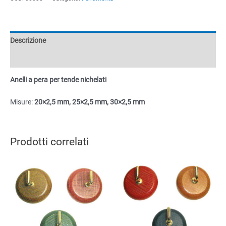
per
tende
nichelati
quantità
Descrizione
Informazioni aggiuntive
Anelli a pera per tende nichelati
Misure:
20×2,5 mm, 25×2,5 mm, 30×2,5 mm
Prodotti correlati