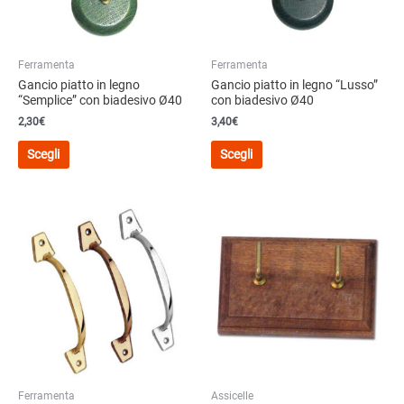
Ferramenta
Ferramenta
Gancio piatto in legno
Gancio piatto in legno “Lusso”
“Semplice” con biadesivo Ø40
con biadesivo Ø40
2,30
€
3,40
€
Questo
Questo
Scegli
Scegli
prodotto
prodotto
ha
ha
più
più
varianti.
varianti.
Le
Le
opzioni
opzioni
possono
possono
essere
essere
scelte
scelte
nella
nella
pagina
pagina
del
del
Ferramenta
Assicelle
prodotto
prodotto