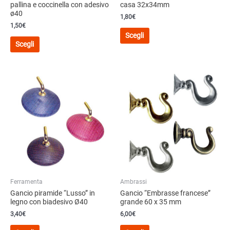
pallina e coccinella con adesivo
casa 32x34mm
ø40
1,80
€
1,50
€
Questo
Scegli
Questo
prodotto
Scegli
prodotto
ha
ha
più
più
varianti.
varianti.
Le
Le
opzioni
opzioni
possono
possono
essere
essere
scelte
scelte
nella
nella
pagina
pagina
del
del
prodotto
Ferramenta
Ambrassi
prodotto
Gancio piramide “Lusso” in
Gancio “Embrasse francese”
legno con biadesivo Ø40
grande 60 x 35 mm
3,40
€
6,00
€
Questo
Questo