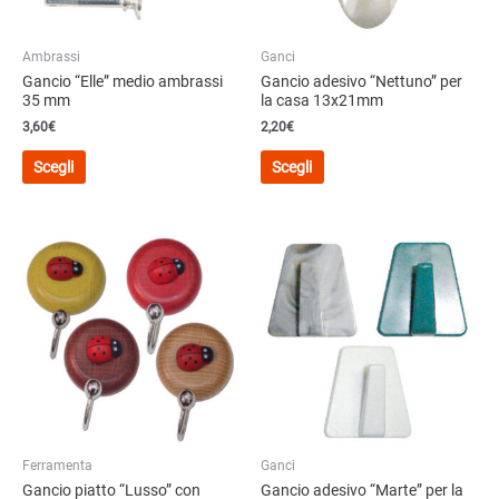
Ambrassi
Ganci
Gancio “Elle” medio ambrassi
Gancio adesivo “Nettuno” per
35 mm
la casa 13x21mm
3,60
€
2,20
€
Questo
Questo
Scegli
Scegli
prodotto
prodotto
ha
ha
più
più
varianti.
varianti.
Le
Le
opzioni
opzioni
possono
possono
essere
essere
scelte
scelte
nella
nella
pagina
pagina
del
del
Ferramenta
Ganci
prodotto
prodotto
Gancio piatto “Lusso” con
Gancio adesivo “Marte” per la