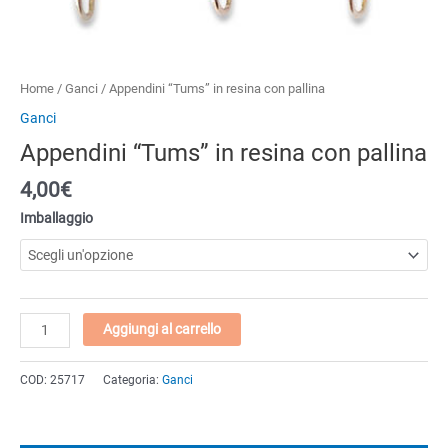
Home
/
Ganci
/ Appendini “Tums” in resina con pallina
Ganci
Appendini “Tums” in resina con pallina
4,00€
Imballaggio
Appendini
Aggiungi al carrello
"Tums"
in
COD:
25717
Categoria:
Ganci
resina
con
pallina