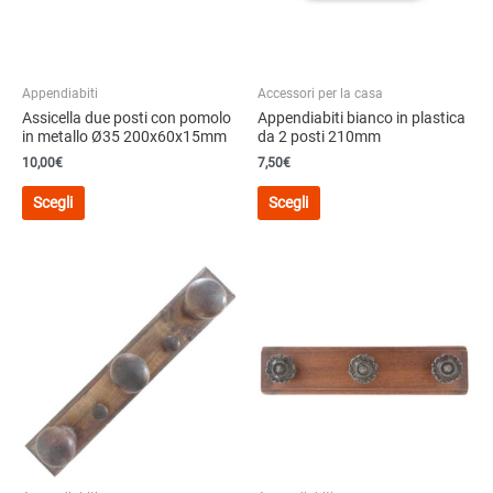
scelte
scelte
nella
nella
pagina
pagina
del
del
Appendiabiti
Accessori per la casa
prodotto
prodotto
Assicella due posti con pomolo
Appendiabiti bianco in plastica
in metallo Ø35 200x60x15mm
da 2 posti 210mm
10,00€
7,50
€
Questo
Questo
Scegli
Scegli
prodotto
prodotto
ha
ha
più
più
varianti.
varianti.
Le
Le
opzioni
opzioni
possono
possono
essere
essere
scelte
scelte
nella
nella
pagina
pagina
del
del