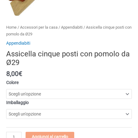
Home
/
Accessori per la casa
/
Appendiabiti
/ Assicella cinque posti con
pomolo da Ø29
Appendiabiti
Assicella cinque posti con pomolo da
Ø29
8,00€
Colore
Imballaggio
Assicella
Aggiungi al carrello