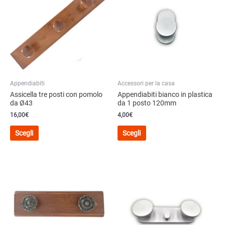
Appendiabiti
Accessori per la casa
Assicella tre posti con pomolo
Appendiabiti bianco in plastica
da Ø43
da 1 posto 120mm
16,00€
4,00
€
Questo
Questo
Scegli
Scegli
prodotto
prodotto
ha
ha
più
più
varianti.
varianti.
Le
Le
opzioni
opzioni
possono
possono
essere
essere