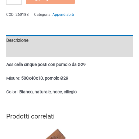
cinque
posti
COD:
26018B
Categoria:
Appendiabiti
con
pomolo
da
Ø29
Descrizione
quantità
Informazioni aggiuntive
Assicella cinque posti con pomolo da Ø29
Misure:
500x40x10, pomolo Ø29
Colori:
Bianco, naturale, noce, ciliegio
Prodotti correlati