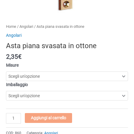
Home
/
Angolari
/ Asta piana svasata in ottone
Angolari
Asta piana svasata in ottone
2,35
€
Misure
Imballaggio
Asta
Aggiungi al carrello
piana
svasata
COD:
860
Categoria:
Angolari