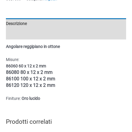
in
ottone
quantità
Descrizione
Informazioni aggiuntive
Angolare reggipiano in ottone
Misure:
86060 60 x 12 x 2 mm
86080
80 x 12 x 2 mm
86100
100 x 12 x 2 mm
86120 120 x 12 x 2 mm
Finiture:
Oro lucido
Prodotti correlati