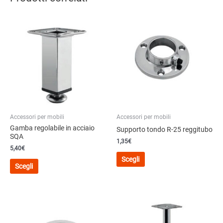
Accessori per mobili
Accessori per mobili
Gamba regolabile in acciaio
Supporto tondo R-25 reggitubo
SQA
1,35
€
5,40
€
Questo
Scegli
Questo
prodotto
Scegli
prodotto
ha
ha
più
più
varianti.
varianti.
Le
Le
opzioni