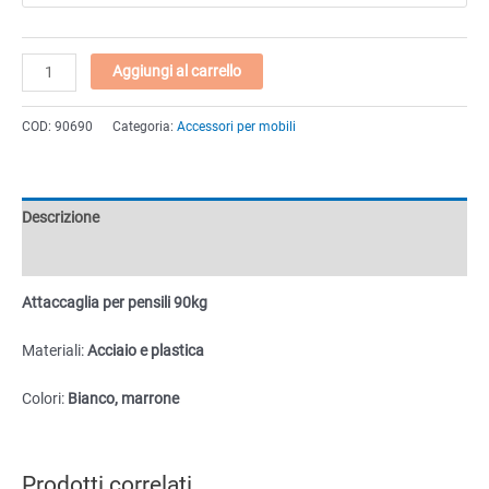
Attaccaglia
Aggiungi al carrello
per
pensili
COD:
90690
Categoria:
Accessori per mobili
90kg
quantità
Descrizione
Informazioni aggiuntive
Attaccaglia per pensili 90kg
Materiali:
Acciaio e plastica
Colori:
Bianco, marrone
Prodotti correlati