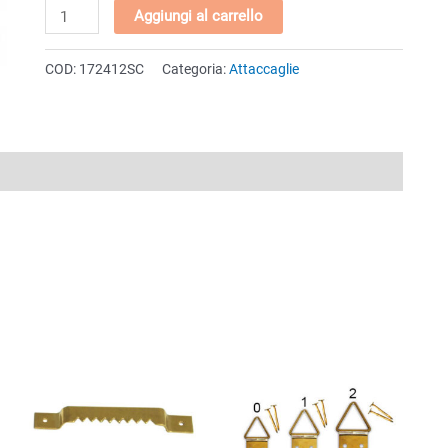
Attaccaglie
Aggiungi al carrello
snodate
misura
COD:
172412SC
Categoria:
Attaccaglie
"2"
+
chiodi
TPL
7x12
quantità