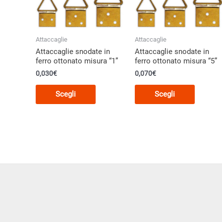
scelte
nella
nella
pagina
pagina
del
Attaccaglie
Attaccaglie
del
prodott
Attaccaglie snodate in
Attaccaglie snodate in
prodotto
ferro ottonato misura “1”
ferro ottonato misura “5”
0,030€
0,070€
Questo
Questo
Scegli
Scegli
prodotto
prodott
ha
ha
più
più
varianti.
varianti.
Le
Le
opzioni
opzioni
possono
posson
essere
essere
scelte
scelte
nella
nella
pagina
pagina