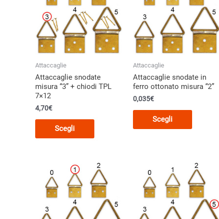
Attaccaglie
Attaccaglie
Attaccaglie snodate
Attaccaglie snodate in
misura “3” + chiodi TPL
ferro ottonato misura “2”
7×12
0,035€
4,70€
Questo
Scegli
Questo
prodott
Scegli
prodotto
ha
ha
più
più
varianti.
varianti.
Le
Le
opzioni
opzioni
posson
possono
essere
essere
scelte