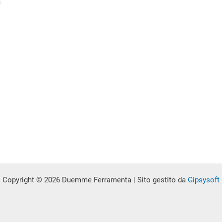
scelte
nella
nella
pagina
pagina
del
del
o
prodotto
prodotto
o
o
Copyright © 2026 Duemme Ferramenta | Sito gestito da
Gipsysoft