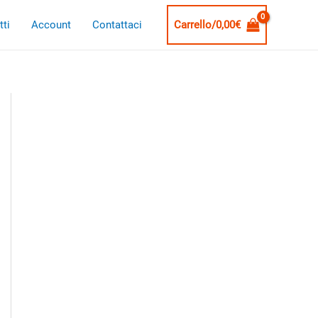
ti
Account
Contattaci
Carrello/
0,00
€