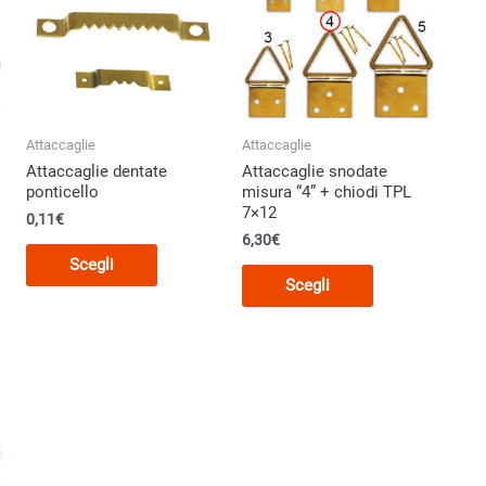
Attaccaglie
Attaccaglie
Attaccaglie dentate
Attaccaglie snodate
ponticello
misura “4” + chiodi TPL
7×12
0,11€
6,30€
Questo
Scegli
Questo
o
prodotto
Scegli
prodotto
ha
ha
più
più
varianti.
varianti.
Le
Le
opzioni
opzioni
o
possono
possono
essere
essere
scelte