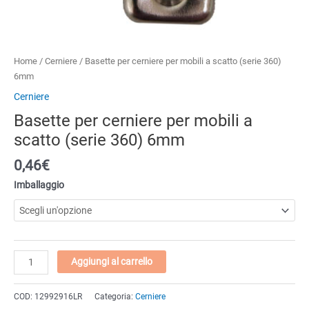
Home
/
Cerniere
/ Basette per cerniere per mobili a scatto (serie 360)
6mm
Cerniere
Basette per cerniere per mobili a
scatto (serie 360) 6mm
0,46
€
Imballaggio
Basette
Aggiungi al carrello
per
cerniere
COD:
12992916LR
Categoria:
Cerniere
per