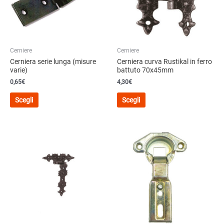
Cerniere
Cerniere
Cerniera serie lunga (misure
Cerniera curva Rustikal in ferro
varie)
battuto 70x45mm
0,65
€
4,30
€
Questo
Questo
Scegli
Scegli
prodotto
prodotto
ha
ha
più
più
varianti.
varianti.
Le
Le
opzioni
opzioni
possono
possono
essere
essere
scelte
scelte
nella
nella
pagina
pagina