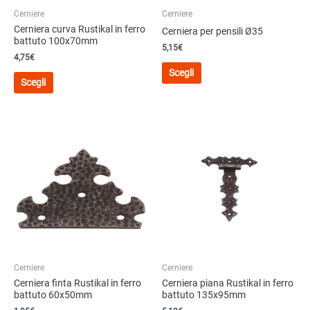
del
del
Cerniere
Cerniere
prodotto
prodotto
Cerniera curva Rustikal in ferro
Cerniera per pensili Ø35
battuto 100x70mm
5,15
€
4,75
€
Questo
Scegli
Questo
prodotto
Scegli
prodotto
ha
ha
più
più
varianti.
varianti.
Le
Le
opzioni
opzioni
possono
possono
essere
essere
scelte
scelte
nella
nella
pagina
pagina
del
del
prodotto
Cerniere
Cerniere
prodotto
Cerniera finta Rustikal in ferro
Cerniera piana Rustikal in ferro
battuto 60x50mm
battuto 135x95mm