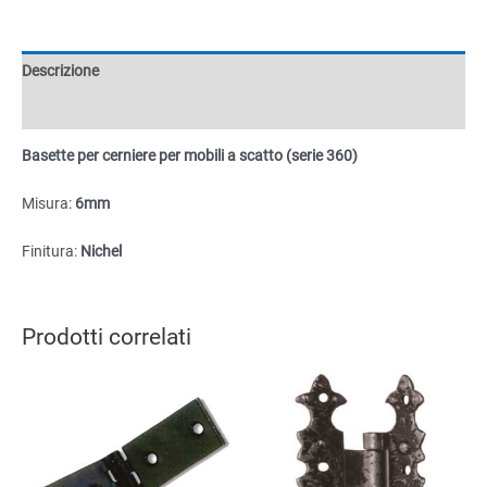
mobili
a
scatto
Descrizione
(serie
360)
Informazioni aggiuntive
6mm
Basette per cerniere per mobili a scatto (serie 360)
quantità
Misura:
6mm
Finitura:
Nichel
Prodotti correlati