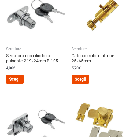
Serrature
Serrature
Serratura con cilindro a
Catenacciolo in ottone
pulsante Ø19x24mm B-105
25x65mm
4,00
€
5,70
€
Questo
Questo
Scegli
Scegli
prodotto
prodotto
ha
ha
più
più
varianti.
varianti.
Le
Le
opzioni
opzioni
possono
possono
essere
essere
scelte
scelte