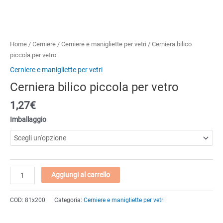
Home
/
Cerniere
/
Cerniere e manigliette per vetri
/ Cerniera bilico
piccola per vetro
Cerniere e manigliette per vetri
Cerniera bilico piccola per vetro
1,27
€
Imballaggio
Cerniera
Aggiungi al carrello
bilico
piccola
COD:
81x200
Categoria:
Cerniere e manigliette per vetri
per
vetro