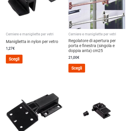
Cerniere e manigliette per vetri
Cerniere e manigliette per vetri
Regolatore di apertura per
Maniglietta in nylon per vetro
porta e finestra (singola e
1,27
€
doppia anta) cm25
Questo
21,00
€
Scegli
prodotto
Questo
Scegli
ha
prodotto
più
ha
varianti.
più
Le
varianti.
opzioni
Le
possono
opzioni
essere
possono
scelte
essere
nella
scelte
pagina
nella