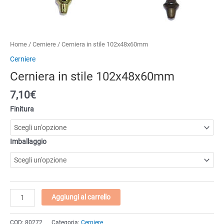
Home
/
Cerniere
/ Cerniera in stile 102x48x60mm
Cerniere
Cerniera in stile 102x48x60mm
7,10
€
Finitura
Imballaggio
Cerniera
Aggiungi al carrello
in
stile
COD:
80272
Categoria:
Cerniere