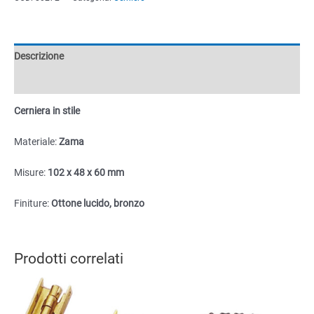
102x48x60mm
quantità
Descrizione
Informazioni aggiuntive
Cerniera in stile
Materiale:
Zama
Misure:
102 x 48 x 60 mm
Finiture:
Ottone lucido, bronzo
Prodotti correlati