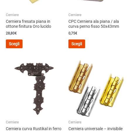
Cerniere
Cerniere
Cerniera fresata piana in
CPC Cerniera ala piana / ala
ottone finitura Oro lucido
curva perno fisso 50x43mm
28,80
€
0,75
€
Questo
Questo
Scegli
Scegli
prodotto
prodotto
ha
ha
più
più
varianti.
varianti.
Le
Le
opzioni
opzioni
possono
possono
essere
essere
scelte
scelte
nella
nella
pagina
pagina
del
del
Cerniere
Cerniere
prodotto
prodotto
Cerniera curva Rustikal in ferro
Cerniera universale – invisibile