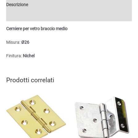
quantità
Descrizione
Informazioni aggiuntive
Cerniere per vetro braccio medio
Misura:
Ø26
Finitura:
Nichel
Prodotti correlati