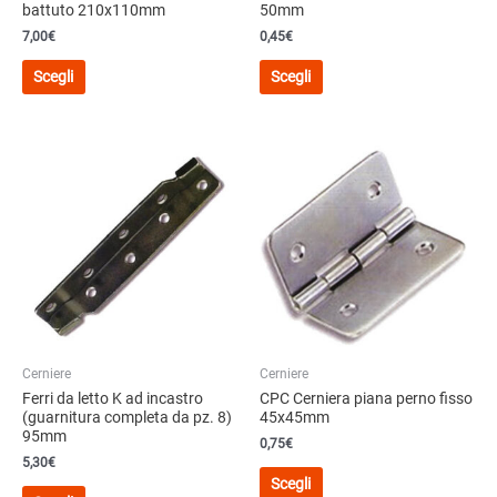
battuto 210x110mm
50mm
7,00
€
0,45
€
Questo
Questo
Scegli
Scegli
prodotto
prodotto
ha
ha
più
più
varianti.
varianti.
Le
Le
opzioni
opzioni
possono
possono
essere
essere
scelte
scelte
nella
nella
pagina
pagina
del
del
Cerniere
Cerniere
prodotto
prodotto
Ferri da letto K ad incastro
CPC Cerniera piana perno fisso
(guarnitura completa da pz. 8)
45x45mm
95mm
0,75
€
5,30
€
Questo
Scegli
Questo
prodotto