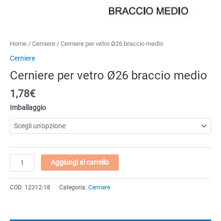
Home
/
Cerniere
/ Cerniere per vetro Ø26 braccio medio
Cerniere
Cerniere per vetro Ø26 braccio medio
1,78
€
Imballaggio
Cerniere
Aggiungi al carrello
per
vetro
COD:
12312-18
Categoria:
Cerniere
Ø26
braccio
medio