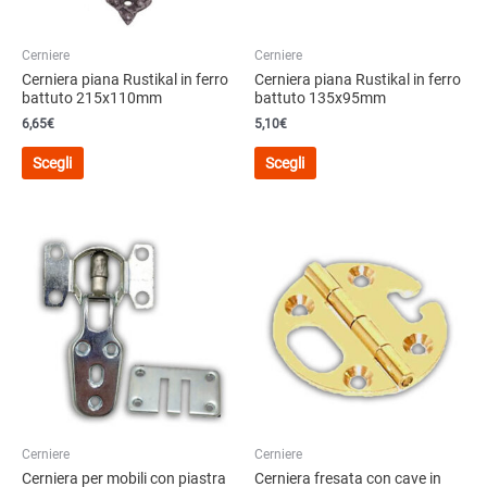
Cerniere
Cerniere
Cerniera piana Rustikal in ferro
Cerniera piana Rustikal in ferro
battuto 215x110mm
battuto 135x95mm
6,65
€
5,10
€
Questo
Questo
Scegli
Scegli
prodotto
prodotto
ha
ha
più
più
varianti.
varianti.
Le
Le
opzioni
opzioni
possono
possono
essere
essere
scelte
scelte
nella
nella
pagina
pagina
del
del
Cerniere
Cerniere
prodotto
prodotto
Cerniera per mobili con piastra
Cerniera fresata con cave in