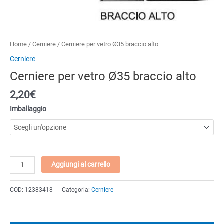
Home
/
Cerniere
/ Cerniere per vetro Ø35 braccio alto
Cerniere
Cerniere per vetro Ø35 braccio alto
2,20
€
Imballaggio
Cerniere
Aggiungi al carrello
per
vetro
COD:
12383418
Categoria:
Cerniere
Ø35
braccio
alto