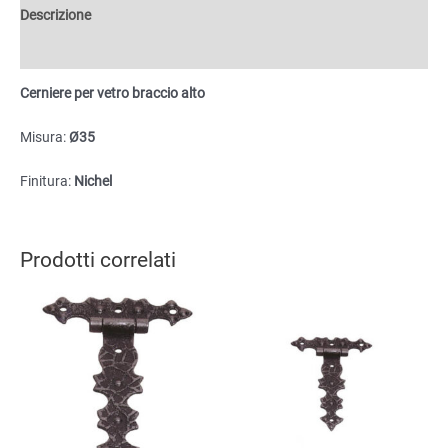
quantità
Descrizione
Informazioni aggiuntive
Cerniere per vetro braccio alto
Misura:
Ø35
Finitura:
Nichel
Prodotti correlati