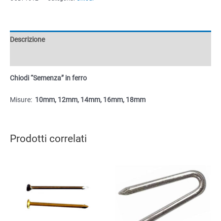
ferro
quantità
Descrizione
Informazioni aggiuntive
Chiodi “Semenza” in ferro
Misure:
10mm, 12mm, 14mm, 16mm, 18mm
Prodotti correlati