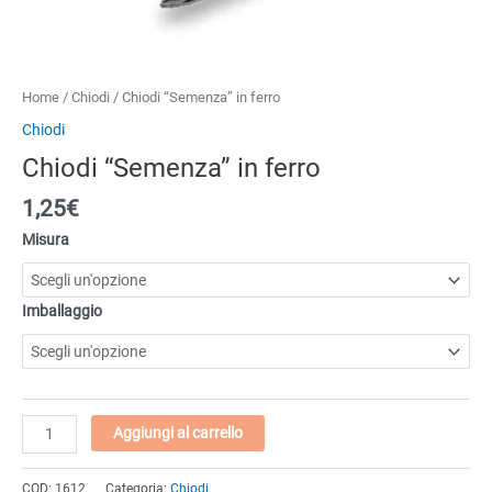
Home
/
Chiodi
/ Chiodi “Semenza” in ferro
Chiodi
Chiodi “Semenza” in ferro
1,25
€
Misura
Imballaggio
Chiodi
Aggiungi al carrello
"Semenza"
in
COD:
1612
Categoria:
Chiodi