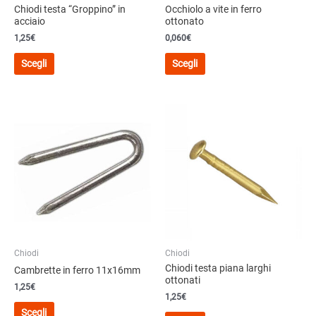
Chiodi testa “Groppino” in
Occhiolo a vite in ferro
acciaio
ottonato
1,25
€
0,060€
Questo
Questo
Scegli
Scegli
prodotto
prodotto
ha
ha
più
più
varianti.
varianti.
Le
Le
opzioni
opzioni
possono
possono
essere
essere
scelte
scelte
nella
nella
pagina
pagina
del
del
Chiodi
Chiodi
prodotto
prodotto
Chiodi testa piana larghi
Cambrette in ferro 11x16mm
ottonati
1,25
€
1,25
€
Questo
Scegli
Questo