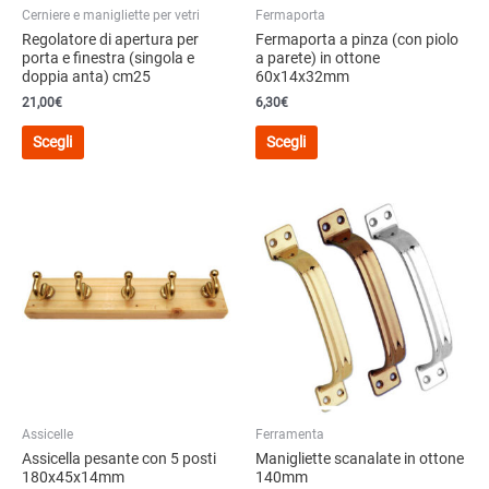
prodotto
Cerniere e manigliette per vetri
Fermaporta
prodotto
Regolatore di apertura per
Fermaporta a pinza (con piolo
porta e finestra (singola e
a parete) in ottone
doppia anta) cm25
60x14x32mm
21,00
€
6,30
€
Questo
Questo
Scegli
Scegli
prodotto
prodotto
ha
ha
più
più
varianti.
varianti.
Le
Le
opzioni
opzioni
possono
possono
essere
essere
scelte
scelte
nella
nella
pagina
pagina
del
del
Assicelle
Ferramenta
prodotto
prodotto
Assicella pesante con 5 posti
Manigliette scanalate in ottone
180x45x14mm
140mm