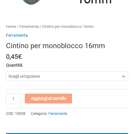
Home
/
Ferramenta
/ Cintino per monoblocco 16mm
Ferramenta
Cintino per monoblocco 16mm
0,45€
Quantità
Cintino
Aggiungi al carrello
per
monoblocco
COD:
10058
Categoria:
Ferramenta
16mm
quantità