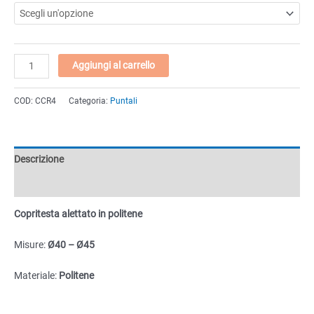
Copritesta
Aggiungi al carrello
alettato
in
COD:
CCR4
Categoria:
Puntali
politene
Ø40
e
Ø45
Descrizione
quantità
Informazioni aggiuntive
Copritesta alettato in politene
Misure:
Ø40 – Ø45
Materiale:
Politene