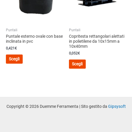
scelte
scelte
nella
nella
pagina
pagina
del
del
Puntali
Puntali
prodotto
prodotto
Puntale esterno ovale con base
Copritesta rettangolari alettati
inclinata in pvc
in polietilene da 10x15mm a
10x40mm
0,421€
0,052€
Questo
Scegli
Questo
prodotto
Scegli
prodotto
ha
ha
più
più
varianti.
varianti.
Le
Le
opzioni
opzioni
possono
possono
Copyright © 2026 Duemme Ferramenta | Sito gestito da
Gipsysoft
essere
essere
scelte
scelte
nella
nella
pagina
pagina