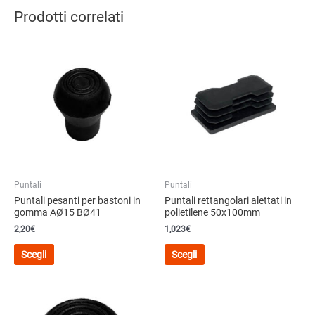
Prodotti correlati
Puntali
Puntali
Puntali pesanti per bastoni in
Puntali rettangolari alettati in
gomma AØ15 BØ41
polietilene 50x100mm
2,20
€
1,023€
Questo
Questo
Scegli
Scegli
prodotto
prodotto
ha
ha
più
più
varianti.
varianti.