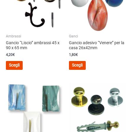
Ambrassi
Ganci
Gancio “Liscio” ambrassi 45 x
Gancio adesivo “Venere” per la
90 x 65 mm
casa 26x42mm
4,20
€
1,80
€
Questo
Questo
Scegli
Scegli
prodotto
prodotto
ha
ha
più
più
varianti.
varianti.
Le
Le
opzioni
opzioni
possono
possono
essere
essere
scelte
scelte
nella
nella