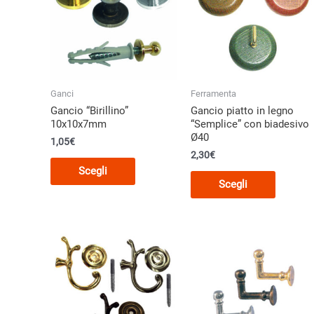
Ganci
Ferramenta
Gancio “Birillino”
Gancio piatto in legno
10x10x7mm
“Semplice” con biadesivo
Ø40
1,05€
2,30
€
Questo
Scegli
Questo
prodotto
Scegli
prodott
ha
ha
più
più
varianti.
varianti.
Le
Le
opzioni
opzioni
possono
posson
essere
essere
scelte