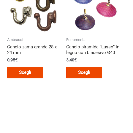
Ambrassi
Ferramenta
Gancio zama grande 28 x
Gancio piramide “Lusso” in
24 mm
legno con biadesivo Ø40
0,95€
3,40
€
Questo
Questo
Scegli
Scegli
prodotto
prodotto
o
ha
ha
più
più
varianti.
varianti.
Le
Le
opzioni
opzioni
possono
possono
o
essere
essere
scelte
scelte