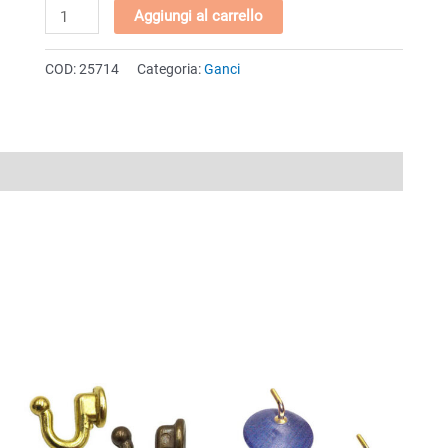
Ganci
Aggiungi al carrello
adesivi
in
COD:
25714
Categoria:
Ganci
vetro
"Tondo
lusso"
con
"Pallina"
assortiti
quantità