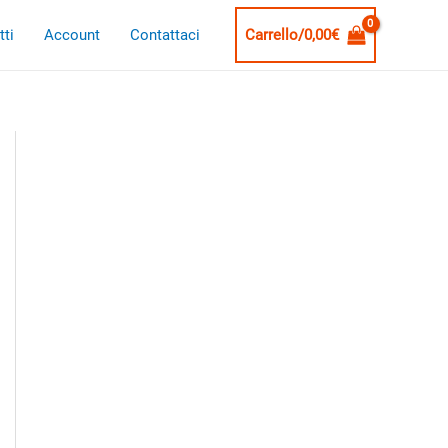
ti
Account
Contattaci
Carrello/
0,00
€