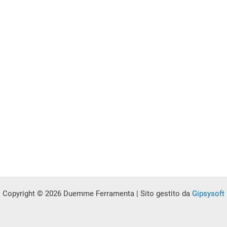
nella
nella
pagina
pagina
del
del
prodotto
prodotto
o
o
o
Copyright © 2026 Duemme Ferramenta | Sito gestito da
Gipsysoft