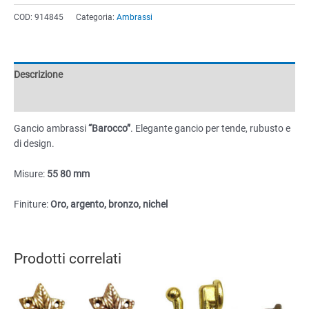
ambrassi
COD:
914845
Categoria:
Ambrassi
55
x
80
mm
Descrizione
quantità
Informazioni aggiuntive
Gancio ambrassi
“Barocco”
. Elegante gancio per tende, rubusto e
di design.
Misure:
55 80 mm
Finiture:
Oro, argento, bronzo, nichel
Prodotti correlati