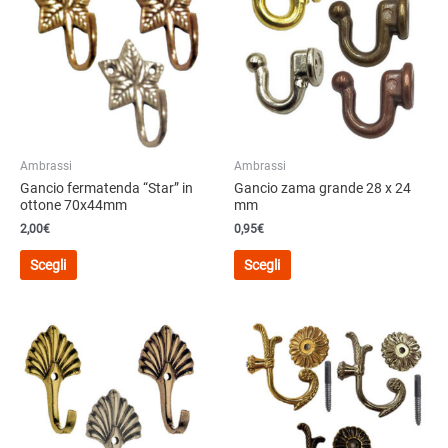
Ambrassi
Ambrassi
Gancio fermatenda “Star” in
Gancio zama grande 28 x 24
ottone 70x44mm
mm
2,00
€
0,95€
Questo
Questo
Scegli
Scegli
prodotto
prodotto
ha
ha
più
più
varianti.
varianti.
Le
Le
opzioni
opzioni
possono
possono
essere
essere