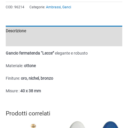
"Lecce"
COD:
96214
Categorie:
Ambrassi
,
Ganci
in
ottone
40x38mm
quantità
Descrizione
Informazioni aggiuntive
Gancio fermatenda “Lecce”
elegante e robusto
Materiale:
ottone
Finiture:
oro, nichel, bronzo
Misure :
40 x 38 mm
Prodotti correlati