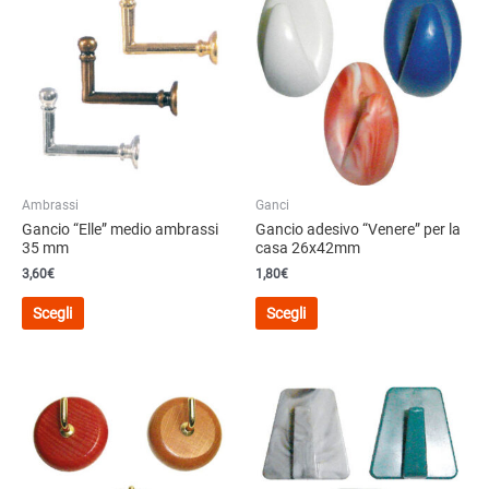
Ambrassi
Ganci
Gancio “Elle” medio ambrassi
Gancio adesivo “Venere” per la
35 mm
casa 26x42mm
3,60
€
1,80
€
Questo
Questo
Scegli
Scegli
prodotto
prodotto
ha
ha
più
più
varianti.
varianti.
Le
Le
opzioni
opzioni
possono
possono