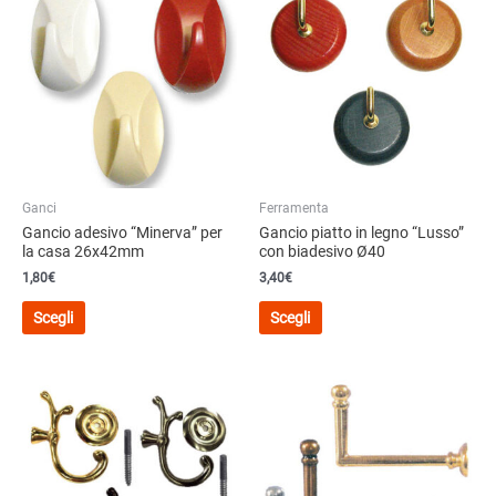
Ganci
Ferramenta
Gancio adesivo “Minerva” per
Gancio piatto in legno “Lusso”
la casa 26x42mm
con biadesivo Ø40
1,80
€
3,40
€
Questo
Questo
Scegli
Scegli
prodotto
prodotto
ha
ha
più
più
varianti.
varianti.
Le
Le
opzioni
opzioni
possono
possono