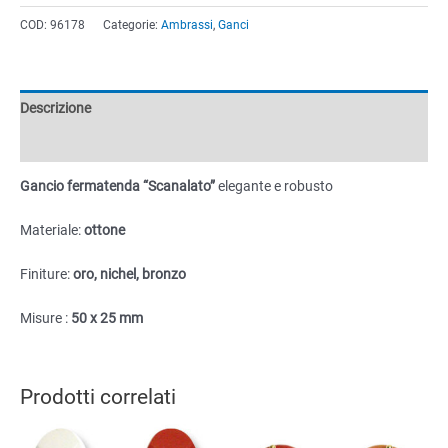
"Scanalato"
COD:
96178
Categorie:
Ambrassi
,
Ganci
in
ottone
50x25mm
quantità
Descrizione
Informazioni aggiuntive
Gancio fermatenda “Scanalato”
elegante e robusto
Materiale:
ottone
Finiture:
oro, nichel, bronzo
Misure :
50 x 25 mm
Prodotti correlati