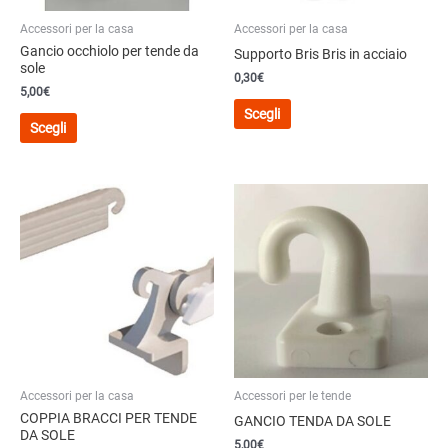
Accessori per la casa
Accessori per la casa
Gancio occhiolo per tende da
Supporto Bris Bris in acciaio
sole
0,30€
5,00
€
Questo
Scegli
Questo
prodotto
Scegli
prodotto
ha
ha
più
più
varianti.
varianti.
Le
Le
opzioni
opzioni
possono
possono
essere
essere
scelte
scelte
nella
nella
pagina
pagina
del
del
prodotto
Accessori per la casa
Accessori per le tende
prodotto
COPPIA BRACCI PER TENDE
GANCIO TENDA DA SOLE
DA SOLE
5,00
€