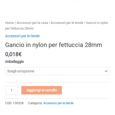
Home
/
Accessori per la casa
/
Accessori per le tende
/ Gancio in nylon
per fettuccia 28mm
Accessori per le tende
Gancio in nylon per fettuccia 28mm
0,018€
Imballaggio
Gancio
Aggiungi al carrello
in
nylon
COD:
150528
Categoria:
Accessori per le tende
per
fettuccia