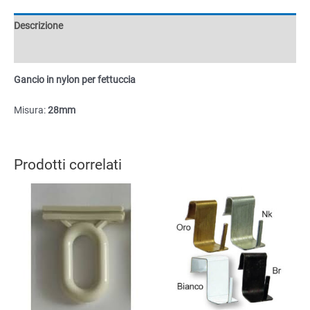
28mm
quantità
Descrizione
Informazioni aggiuntive
Gancio in nylon per fettuccia
Misura:
28mm
Prodotti correlati