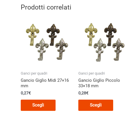
Prodotti correlati
Ganci per quadri
Ganci per quadri
Gancio Giglio Midi 27×16
Gancio Giglio Piccolo
mm
33×18 mm
0,27€
0,28€
Questo
Questo
Scegli
Scegli
prodotto
prodott
ha
ha
più
più
varianti.
varianti.