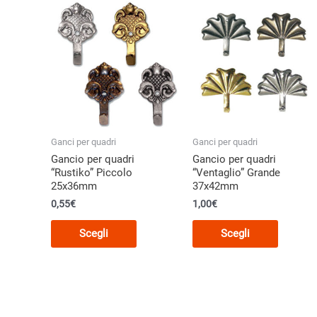
Le
Le
opzioni
opzioni
possono
posson
essere
essere
scelte
scelte
nella
nella
pagina
pagina
del
del
Ganci per quadri
Ganci per quadri
prodotto
prodott
Gancio per quadri
Gancio per quadri
“Rustiko” Piccolo
“Ventaglio” Grande
25x36mm
37x42mm
0,55€
1,00€
Questo
Questo
Scegli
Scegli
prodotto
prodott
ha
ha
più
più
varianti.
varianti.
Le
Le