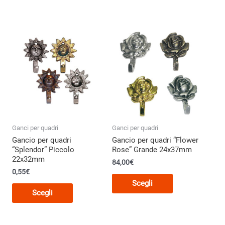
Ganci per quadri
Ganci per quadri
Gancio per quadri
Gancio per quadri “Flower
“Splendor” Piccolo
Rose” Grande 24x37mm
22x32mm
84,00
€
0,55€
Questo
Scegli
Questo
o
prodotto
Scegli
prodotto
ha
ha
più
più
varianti.