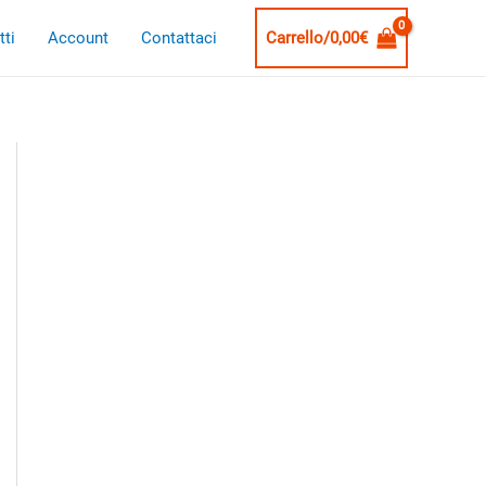
ti
Account
Contattaci
Carrello/
0,00
€