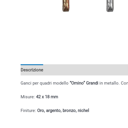
Descrizione
Informazioni aggiuntive
Ganci per quadri modello
“Omino” Grandi
in metallo. Com
Misure:
42 x 18 mm
Finiture:
Oro, argento, bronzo, nichel