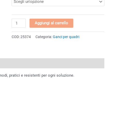
Gancio
Aggiungi al carrello
per
quadri
COD:
25374
Categoria:
Ganci per quadri
"Omino"
Grande
42x18mm
quantità
odi, pratici e resistenti per ogni soluzione.