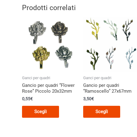
Prodotti correlati
Ganci per quadri
Ganci per quadri
Gancio per quadri “Flower
Gancio per quadri
Rose” Piccolo 20x32mm
“Ramoscello” 27x67mm
0,55€
3,50€
Questo
Questo
Scegli
Scegli
prodotto
prodott
ha
ha
più
più
varianti.
varianti.