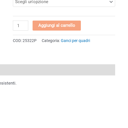
Gancio
Aggiungi al carrello
per
quadri
COD:
25322P
Categoria:
Ganci per quadri
"Tondino"
Piccolo
ø11
quantità
esistenti.