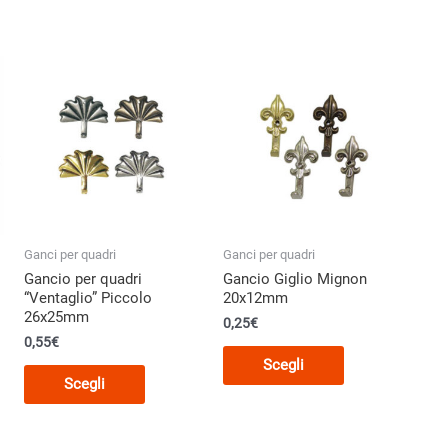
Ganci per quadri
Ganci per quadri
Gancio per quadri
Gancio Giglio Mignon
“Ventaglio” Piccolo
20x12mm
26x25mm
0,25€
0,55€
Questo
Scegli
Questo
o
prodotto
Scegli
prodotto
ha
ha
più
più
varianti.