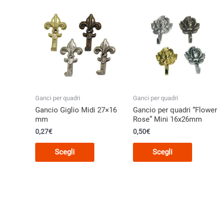
Le
Le
opzioni
opzioni
possono
posson
essere
essere
scelte
scelte
nella
nella
pagina
pagina
del
del
Ganci per quadri
Ganci per quadri
prodotto
prodott
Gancio Giglio Midi 27×16
Gancio per quadri “Flower
mm
Rose” Mini 16x26mm
0,27€
0,50€
Questo
Questo
Scegli
Scegli
prodotto
prodott
ha
ha
più
più
varianti.
varianti.
Le
Le
opzioni
opzioni