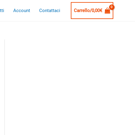
ti
Account
Contattaci
Carrello/
0,00
€