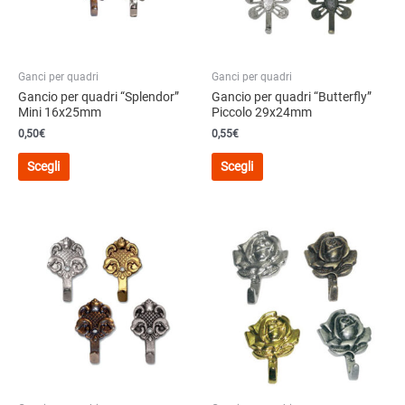
scelte
nella
nella
pagina
pagina
del
del
prodotto
Ganci per quadri
Ganci per quadri
prodotto
Gancio per quadri “Splendor”
Gancio per quadri “Butterfly”
Mini 16x25mm
Piccolo 29x24mm
0,50€
0,55€
Questo
Questo
Scegli
Scegli
prodotto
prodotto
ha
ha
più
più
varianti.
varianti.
Le
Le
opzioni
opzioni
possono
possono
essere
essere
scelte
scelte
nella
nella
pagina
pagina
del
del