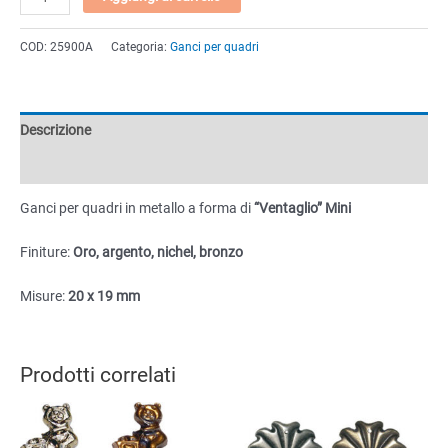
per
quadri
COD:
25900A
Categoria:
Ganci per quadri
"Ventaglio"
Mini
20x19mm
quantità
Descrizione
Informazioni aggiuntive
Ganci per quadri in metallo a forma di
“Ventaglio” Mini
Finiture:
Oro, argento, nichel, bronzo
Misure:
20 x 19 mm
Prodotti correlati