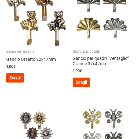
Ganci per quadri
Ganci per quadri
Gancio per quadri “Ventaglio”
Gancio Orsetto 22x47mm
Grande 37x42mm
1,00€
1,00€
Questo
Scegli
Questo
prodotto
Scegli
prodotto
ha
ha
più
più
varianti.
varianti.
Le
Le
opzioni
opzioni
possono
possono
essere
essere
scelte