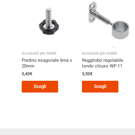
opzioni
opzioni
possono
posson
essere
essere
scelte
scelte
nella
nella
pagina
pagina
del
del
Accessori per mobili
Accessori per mobili
prodotto
prodott
Piedino esagonale 6ma x
Reggitubo regolabile
20mm
tondo chiuso WP-11
0,40
€
3,50
€
Questo
Questo
Scegli
Scegli
prodotto
prodott
ha
ha
più
più
varianti.
varianti.
Le
Le
opzioni
opzioni
possono
posson