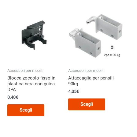
Accessori per mobili
Accessori per mobili
Blocca zoccolo fisso in
Attaccaglia per pensili
plastica nera con guida
90kg
DPA
4,05
€
0,40
€
Questo
Scegli
Questo
o
prodotto
Scegli
prodotto
ha
ha
più
più
varianti.
varianti.
Le