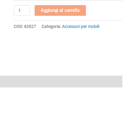
Mensola
Aggiungi al carrello
a
forare
COD:
42027
Categoria:
Accessori per mobili
quantità