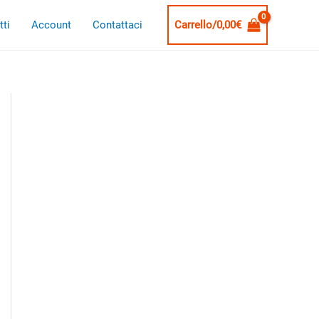
ti
Account
Contattaci
Carrello/
0,00
€