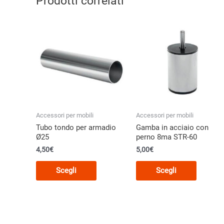
Prodotti correlati
Accessori per mobili
Accessori per mobili
Tubo tondo per armadio
Gamba in acciaio con
Ø25
perno 8ma STR-60
4,50
€
5,00
€
Questo
Questo
Scegli
Scegli
prodotto
prodott
ha
ha
più
più
varianti.
varianti.
Le
Le