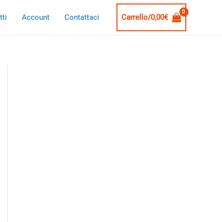
ti
Account
Contattaci
Carrello/
0,00
€