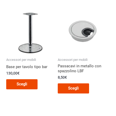
Accessori per mobili
Accessori per mobili
Passacavi in metallo con
Base per tavolo tipo bar
spazzolino LBF
130,00
€
8,50
€
Questo
Scegli
Questo
prodotto
Scegli
o
prodotto
ha
ha
più
più
varianti.
varianti.
Le
Le