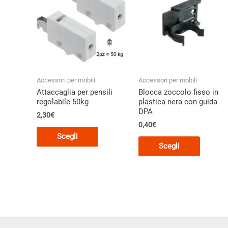
opzioni
opzioni
possono
posson
essere
essere
scelte
scelte
nella
nella
pagina
pagina
Accessori per mobili
Accessori per mobili
del
del
Attaccaglia per pensili
Blocca zoccolo fisso in
prodotto
prodott
regolabile 50kg
plastica nera con guida
DPA
2,30
€
0,40
€
Questo
Scegli
Questo
prodotto
Scegli
prodott
ha
ha
più
più
varianti.
varianti.
Le
Le
opzioni
opzioni
possono
posson
essere