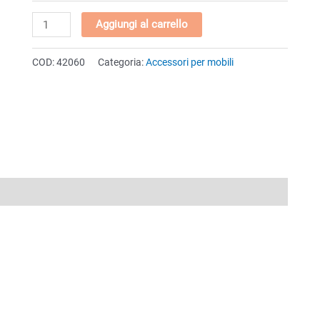
Mensola
Aggiungi al carrello
cilindrica
quantità
COD:
42060
Categoria:
Accessori per mobili