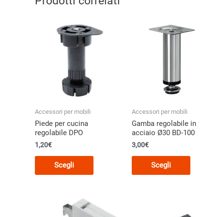
Prodotti correlati
Accessori per mobili
Accessori per mobili
Piede per cucina
Gamba regolabile in
regolabile DPO
acciaio Ø30 BD-100
1,20
€
3,00
€
Questo
Questo
Scegli
Scegli
prodotto
prodott
ha
ha
più
più
varianti.
varianti.
Le
Le