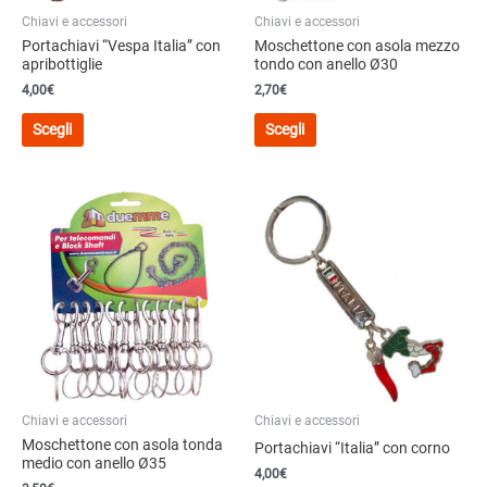
del
del
Chiavi e accessori
Chiavi e accessori
prodotto
prodotto
Portachiavi “Vespa Italia” con
Moschettone con asola mezzo
apribottiglie
tondo con anello Ø30
4,00€
2,70€
Questo
Questo
Scegli
Scegli
prodotto
prodotto
ha
ha
più
più
varianti.
varianti.
Le
Le
opzioni
opzioni
possono
possono
essere
essere
scelte
scelte
nella
nella
pagina
pagina
del
del
Chiavi e accessori
Chiavi e accessori
prodotto
prodotto
Moschettone con asola tonda
Portachiavi “Italia” con corno
medio con anello Ø35
4,00€