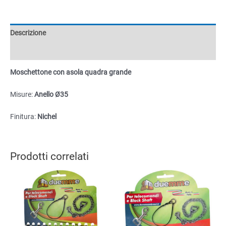
grande
con
anello
Descrizione
Ø35
quantità
Informazioni aggiuntive
Moschettone con asola quadra grande
Misure:
Anello Ø35
Finitura:
Nichel
Prodotti correlati