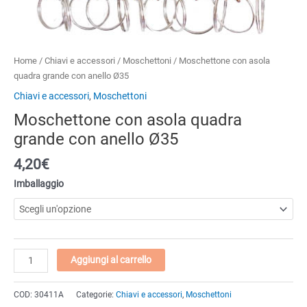
Home
/
Chiavi e accessori
/
Moschettoni
/ Moschettone con asola
quadra grande con anello Ø35
Chiavi e accessori
,
Moschettoni
Moschettone con asola quadra
grande con anello Ø35
4,20€
Imballaggio
Moschettone
Aggiungi al carrello
con
asola
COD:
30411A
Categorie:
Chiavi e accessori
,
Moschettoni
quadra