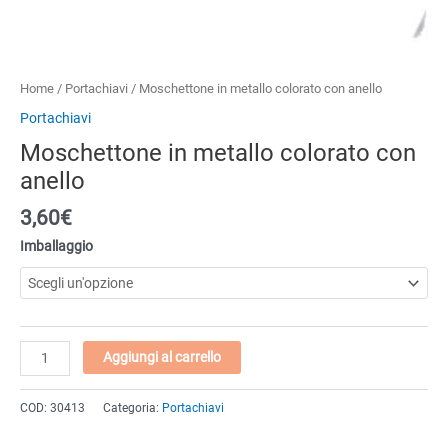
Home
/
Portachiavi
/ Moschettone in metallo colorato con anello
Portachiavi
Moschettone in metallo colorato con
anello
3,60€
Imballaggio
Moschettone
Aggiungi al carrello
in
metallo
COD:
30413
Categoria:
Portachiavi
colorato
con