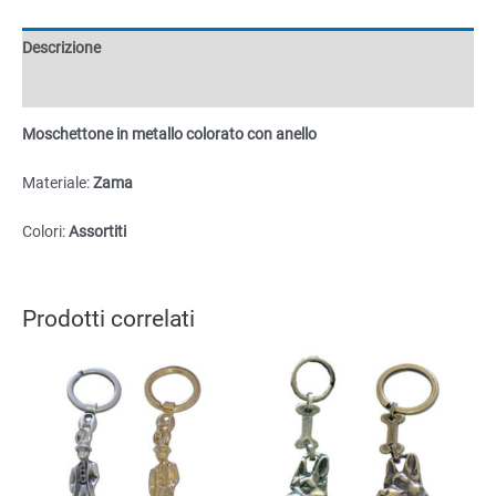
anello
quantità
Descrizione
Informazioni aggiuntive
Moschettone in metallo colorato con anello
Materiale:
Zama
Colori:
Assortiti
Prodotti correlati