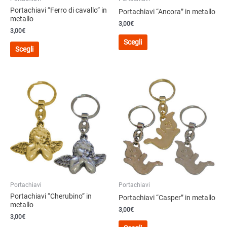
prodotto
Portachiavi “Ferro di cavallo” in
Portachiavi “Ancora” in metallo
metallo
3,00
€
3,00
€
Questo
Scegli
Questo
prodotto
Scegli
prodotto
ha
ha
più
più
varianti.
varianti.
Le
Le
opzioni
opzioni
possono
possono
essere
essere
scelte
scelte
nella
nella
pagina
pagina
del
del
prodotto
Portachiavi
Portachiavi
prodotto
Portachiavi “Cherubino” in
Portachiavi “Casper” in metallo
metallo
3,00
€
3,00
€
Questo