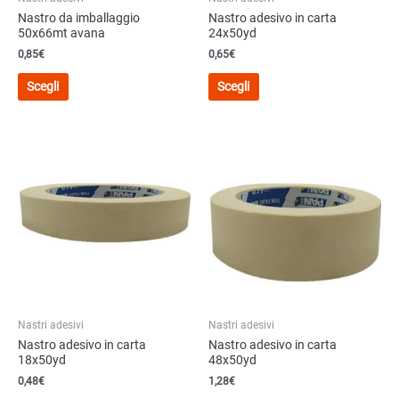
prodotto
prodotto
Nastro da imballaggio
Nastro adesivo in carta
50x66mt avana
24x50yd
0,85
€
0,65
€
Questo
Questo
Scegli
Scegli
prodotto
prodotto
ha
ha
più
più
varianti.
varianti.
Le
Le
opzioni
opzioni
possono
possono
essere
essere
scelte
scelte
nella
nella
pagina
pagina
del
del
Nastri adesivi
Nastri adesivi
prodotto
prodotto
Nastro adesivo in carta
Nastro adesivo in carta
18x50yd
48x50yd
0,48
€
1,28
€