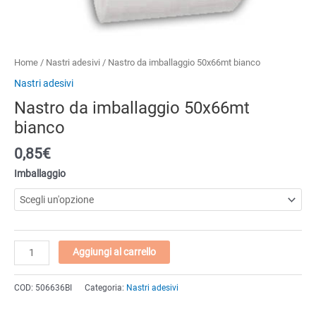
Home
/
Nastri adesivi
/ Nastro da imballaggio 50x66mt bianco
Nastri adesivi
Nastro da imballaggio 50x66mt
bianco
0,85
€
Imballaggio
Nastro
Aggiungi al carrello
da
imballaggio
COD:
506636BI
Categoria:
Nastri adesivi
50x66mt
bianco