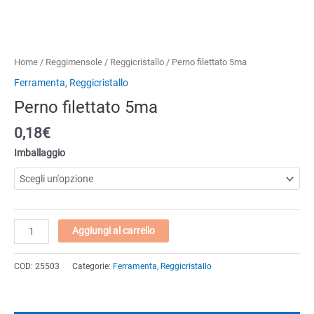
Home
/
Reggimensole
/
Reggicristallo
/ Perno filettato 5ma
Ferramenta
,
Reggicristallo
Perno filettato 5ma
0,18€
Imballaggio
Perno
Aggiungi al carrello
filettato
5ma
COD:
25503
Categorie:
Ferramenta
,
Reggicristallo
quantità