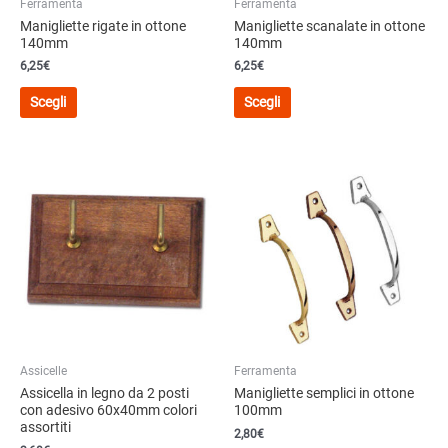
Ferramenta
Ferramenta
prodotto
prodotto
Manigliette rigate in ottone
Manigliette scanalate in ottone
140mm
140mm
6,25
€
6,25
€
Questo
Questo
Scegli
Scegli
prodotto
prodotto
ha
ha
più
più
varianti.
varianti.
Le
Le
opzioni
opzioni
possono
possono
essere
essere
scelte
scelte
nella
nella
pagina
pagina
del
del
Assicelle
Ferramenta
prodotto
prodotto
Assicella in legno da 2 posti
Manigliette semplici in ottone
con adesivo 60x40mm colori
100mm
assortiti
2,80
€