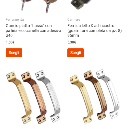
Ferramenta
Cerniere
Gancio piatto “Lusso” con
Ferri da letto K ad incastro
pallina e coccinella con adesivo
(guarnitura completa da pz. 8)
ø40
95mm
1,50
€
5,30
€
Questo
Questo
Scegli
Scegli
prodotto
prodotto
ha
ha
più
più
varianti.
varianti.
Le
Le
opzioni
opzioni
possono
possono
essere
essere
scelte
scelte
nella
nella
pagina
pagina
del
del