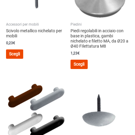
Accessori per mobili
Piedini
Scivolo metallico nichelato per
Piedi regolabili in acciaio con
mobili
base in plastica, gambi
nichelato e filetto MA, da Ø20 a
0,23€
Ø40 FIlettatura M8
Questo
1,23€
Scegli
prodotto
Questo
ha
Scegli
prodotto
più
ha
varianti.
più
Le
varianti.
opzioni
Le
possono
opzioni
essere
possono
scelte
essere
nella
scelte
pagina
nella
del
pagina