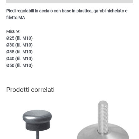
nichelato
Piedi regolabili in acciaio con base in plastica, gambi nichelato e
e
filetto MA
filetto
MA,
Misure:
da
Ø25 (fil. M10)
Ø25
Ø30 (fil. M10)
a
Ø35 (fil. M10)
Ø50
Ø40 (fil. M10)
Filettatura
Ø50 (fil. M10)
10
quantità
Prodotti correlati