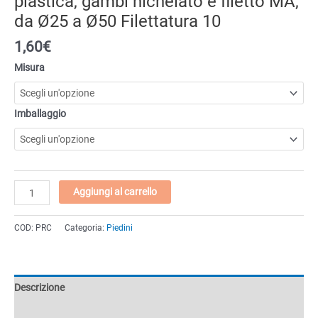
plastica, gambi nichelato e filetto MA,
da Ø25 a Ø50 Filettatura 10
1,60€
Misura
Imballaggio
Piedi
Aggiungi al carrello
regolabili
in
COD:
PRC
Categoria:
Piedini
acciaio
con
base
in
Descrizione
plastica,
gambi
Informazioni aggiuntive