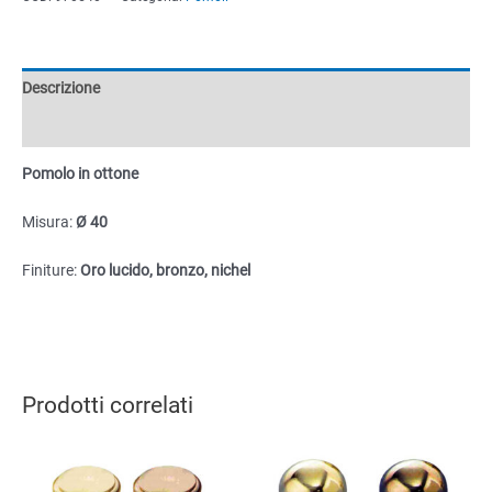
Ø40
quantità
Descrizione
Informazioni aggiuntive
Pomolo in ottone
Misura:
Ø 40
Finiture:
Oro lucido, bronzo, nichel
Prodotti correlati