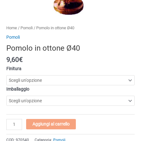
Home
/
Pomoli
/ Pomolo in ottone Ø40
Pomoli
Pomolo in ottone Ø40
9,60
€
Finitura
Imballaggio
Pomolo
Aggiungi al carrello
in
ottone
COD:
970540
Categoria:
Pomoli