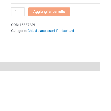
Portachiavi
Aggiungi al carrello
“Corno
piccolo”
COD:
15387APL
rosso
Categorie:
Chiavi e accessori
,
Portachiavi
in
plastica
espositore
da
12
pezzi
quantità