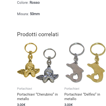
Colore:
Rosso
Misura:
50mm
Prodotti correlati
Portachiavi
Portachiavi
Portachiavi “Cherubino” in
Portachiavi “Delfino” in
metallo
metallo
3,00
€
3,00
€