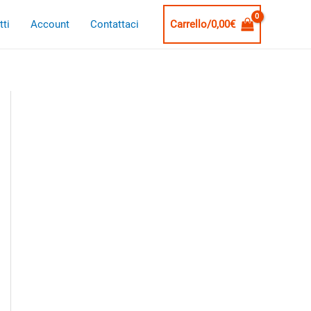
ti
Account
Contattaci
Carrello/
0,00
€