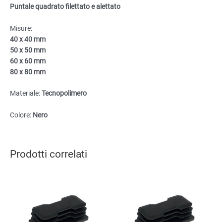
Puntale quadrato filettato e alettato
80x80mm
quantità
Misure:
40 x 40 mm
50 x 50 mm
60 x 60 mm
80 x 80 mm
Materiale:
Tecnopolimero
Colore:
Nero
Prodotti correlati