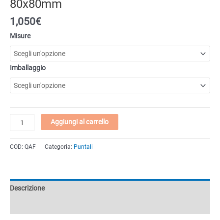
80x80mm
1,050€
Misure
Imballaggio
Puntale
Aggiungi al carrello
quadrato
filettato
COD:
QAF
Categoria:
Puntali
e
alettato
in
tecnopolimero
Descrizione
da
40x40mm
Informazioni aggiuntive
a