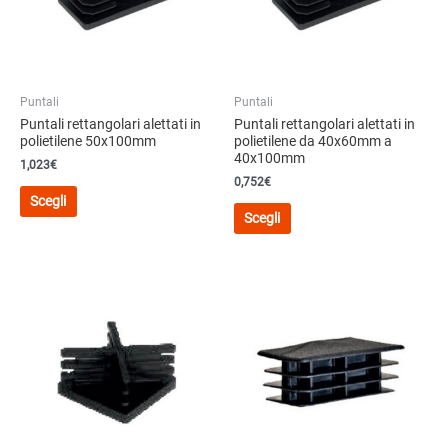
Puntali
Puntali
Puntali rettangolari alettati in
Puntali rettangolari alettati in
polietilene 50x100mm
polietilene da 40x60mm a
40x100mm
1,023€
0,752€
Questo
Scegli
Questo
prodotto
Scegli
prodotto
ha
ha
più
più
varianti.
varianti.
Le
Le
opzioni
opzioni
possono
possono
essere
essere
scelte
scelte
nella
nella
pagina