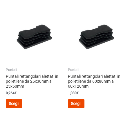
ha
più
più
varianti.
varianti.
Le
Le
opzioni
opzioni
possono
possono
essere
essere
scelte
scelte
nella
nella
pagina
pagina
del
del
prodotto
Puntali
Puntali
prodotto
Puntali rettangolari alettati in
Puntali rettangolari alettati in
polietilene da 25x30mm a
polietilene da 60x80mm a
25x50mm
60x120mm
0,264€
1,030€
Questo
Questo
Scegli
Scegli
prodotto
prodotto
ha
ha
più
più
varianti.
varianti.