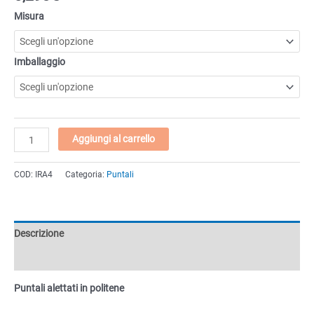
Misura
Imballaggio
Puntali
Aggiungi al carrello
alettati
in
COD:
IRA4
Categoria:
Puntali
politene
da
Ø40
a
Descrizione
Ø48
quantità
Informazioni aggiuntive
Puntali alettati in politene