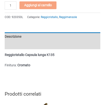
Reggicristallo
Aggiungi al carrello
Capsula
lunga
COD:
920350L
Categorie:
Reggicristallo
,
Reggimensole
K135
quantità
Descrizione
Informazioni aggiuntive
Reggicristallo Capsula lunga K135
Finitura:
Cromato
Prodotti correlati