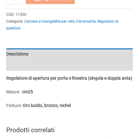
di
apertura
COD:
11500
per
Categorie:
Cerniere e manigliette per vetri
,
Ferramenta
,
Regolatori di
porta
apertura
e
finestra
(singola
e
Descrizione
doppia
anta)
Informazioni aggiuntive
cm25
Regolatore di apertura per porta e finestra (singola e doppia anta)
quantità
Misure:
cm25
Finiture:
Oro lucido, bronzo, nichel
Prodotti correlati