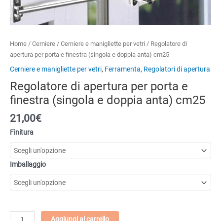
Home
/
Cerniere
/
Cerniere e manigliette per vetri
/ Regolatore di
apertura per porta e finestra (singola e doppia anta) cm25
Cerniere e manigliette per vetri
,
Ferramenta
,
Regolatori di apertura
Regolatore di apertura per porta e
finestra (singola e doppia anta) cm25
21,00
€
Finitura
Imballaggio
Regolatore
Aggiungi al carrello