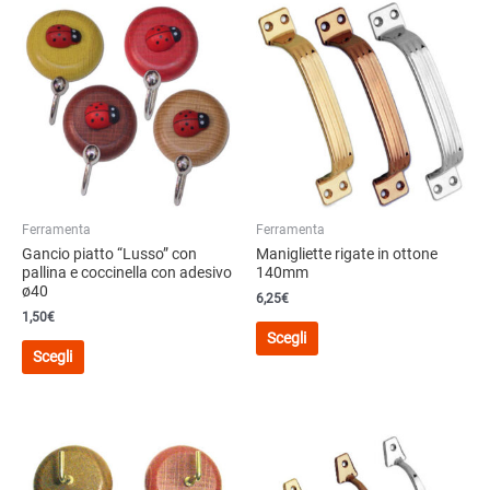
Ferramenta
Ferramenta
Gancio piatto “Lusso” con
Manigliette rigate in ottone
pallina e coccinella con adesivo
140mm
ø40
6,25
€
1,50
€
Questo
Scegli
Questo
prodotto
Scegli
prodotto
ha
ha
più
più
varianti.
varianti.
Le
Le
opzioni
opzioni