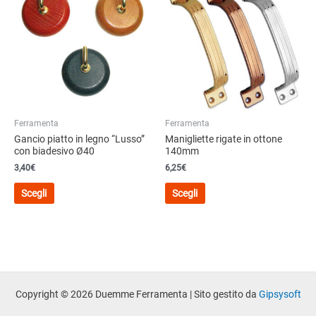
Le
opzioni
opzioni
possono
possono
essere
essere
scelte
scelte
nella
nella
pagina
pagina
del
del
prodotto
Ferramenta
Ferramenta
prodotto
Gancio piatto in legno “Lusso”
Manigliette rigate in ottone
con biadesivo Ø40
140mm
3,40
€
6,25
€
Questo
Questo
Scegli
Scegli
prodotto
prodotto
ha
ha
più
più
varianti.
varianti.
Le
Le
opzioni
opzioni
possono
possono
Copyright © 2026 Duemme Ferramenta | Sito gestito da
Gipsysoft
essere
essere