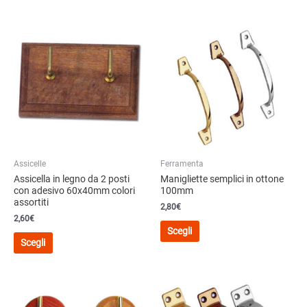
ha
ha
più
più
varianti.
varianti.
Le
Le
opzioni
opzioni
possono
possono
essere
essere
scelte
scelte
nella
nella
pagina
pagina
del
del
Assicelle
Ferramenta
prodotto
prodotto
Assicella in legno da 2 posti
Manigliette semplici in ottone
con adesivo 60x40mm colori
100mm
assortiti
2,80
€
2,60
€
Questo
Scegli
Questo
prodotto
Scegli
prodotto
ha
ha
più
più
varianti.
varianti.
Le