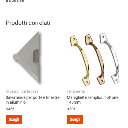
6 x 26 mm
Prodotti correlati
Accessori per la casa
Ferramenta
Salvatende per porte e finestre
Manigliette semplici in ottone
in alluminio
140mm
0,45
€
3,50
€
Questo
Questo
Scegli
Scegli
prodotto
prodotto