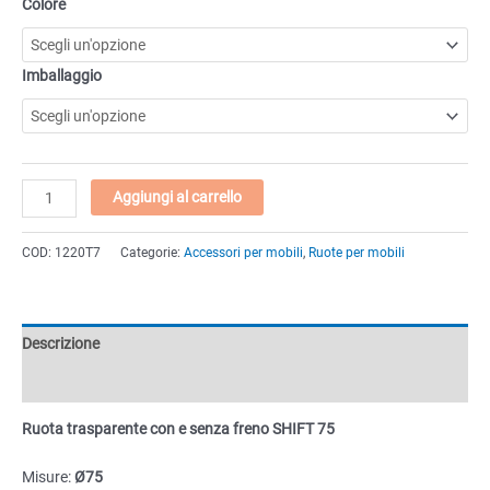
Colore
Imballaggio
Ruota
Aggiungi al carrello
trasparente
con
COD:
1220T7
Categorie:
Accessori per mobili
,
Ruote per mobili
e
senza
freno
SHIFT
Descrizione
75
quantità
Informazioni aggiuntive
Ruota trasparente con e senza freno SHIFT 75
Misure:
Ø75