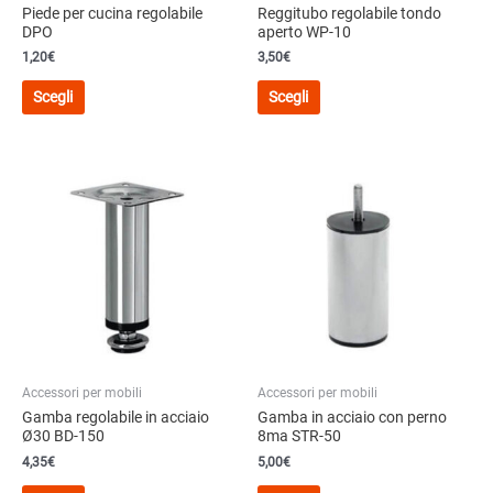
Piede per cucina regolabile
Reggitubo regolabile tondo
DPO
aperto WP-10
1,20
€
3,50
€
Questo
Questo
Scegli
Scegli
prodotto
prodotto
ha
ha
più
più
varianti.
varianti.
Le
Le
opzioni
opzioni
possono
possono
essere
essere
scelte
scelte
nella
nella
pagina
pagina
del
del
Accessori per mobili
Accessori per mobili
prodotto
prodotto
Gamba regolabile in acciaio
Gamba in acciaio con perno
Ø30 BD-150
8ma STR-50
4,35
€
5,00
€
Questo
Questo