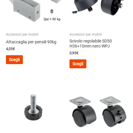
Accessori per mobili
Accessori per mobili
Scivolo regolabile SD50
Attaccaglia per pensili 90kg
H36+10mm nero WPJ
4,05
€
0,95
€
Questo
Scegli
Questo
prodotto
Scegli
prodotto
ha
ha
più
più
varianti.
varianti.
Le
Le
opzioni
opzioni
possono
possono
essere
essere
scelte
scelte
nella
nella
pagina
pagina