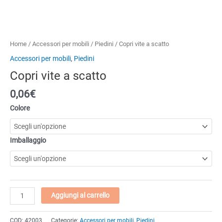
Home
/
Accessori per mobili
/
Piedini
/ Copri vite a scatto
Accessori per mobili
,
Piedini
Copri vite a scatto
0,06€
Colore
Imballaggio
Copri
Aggiungi al carrello
vite
a
COD:
42003
Categorie:
Accessori per mobili
,
Piedini