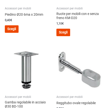
del
del
prodotto
Accessori per mobili
Accessori per mobili
prodotto
Ruote per mobili con e senza
Piedino Ø20 6ma x 20mm
freno KM-D20
0,40
€
1,10
€
Questo
Scegli
Questo
prodotto
Scegli
prodotto
ha
ha
più
più
varianti.
varianti.
Le
Le
opzioni
opzioni
possono
possono
essere
essere
scelte
scelte
nella
nella
pagina
pagina
del
del
prodotto
Accessori per mobili
Accessori per mobili
prodotto
Gamba regolabile in acciaio
Reggitubo ovale regolabile
Ø30 BD-100