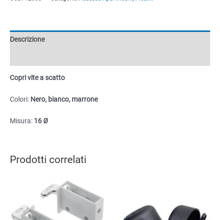
scatto
quantità
Descrizione
Informazioni aggiuntive
Copri vite a scatto
Colori:
Nero, bianco, marrone
Misura:
16 Ø
Prodotti correlati