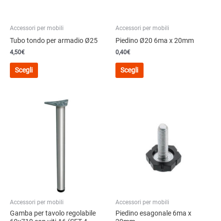
pagina
pagina
del
del
prodotto
Accessori per mobili
Accessori per mobili
prodotto
Tubo tondo per armadio Ø25
Piedino Ø20 6ma x 20mm
4,50
€
0,40
€
Questo
Questo
Scegli
Scegli
prodotto
prodotto
ha
ha
più
più
varianti.
varianti.
Le
Le
opzioni
opzioni
possono
possono
essere
essere
scelte
scelte
nella
nella
pagina
pagina
del
del
Accessori per mobili
Accessori per mobili
prodotto
prodotto
Gamba per tavolo regolabile
Piedino esagonale 6ma x