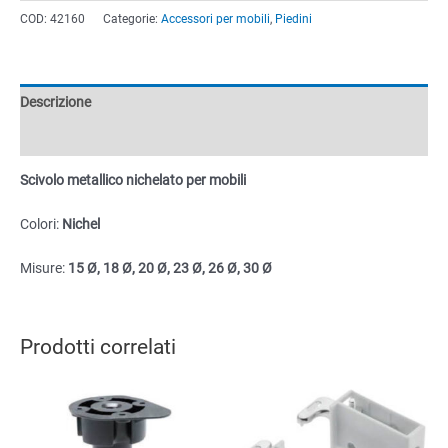
nichelato
COD:
42160
Categorie:
Accessori per mobili
,
Piedini
per
mobili
quantità
Descrizione
Informazioni aggiuntive
Scivolo metallico nichelato per mobili
Colori:
Nichel
Misure:
15 Ø, 18 Ø, 20 Ø, 23 Ø, 26 Ø, 30 Ø
Prodotti correlati