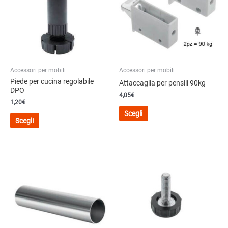
Accessori per mobili
Accessori per mobili
Piede per cucina regolabile
Attaccaglia per pensili 90kg
DPO
4,05
€
1,20
€
Questo
Scegli
Questo
prodotto
Scegli
prodotto
ha
ha
più
più
varianti.
varianti.
Le
Le
opzioni
opzioni
possono
possono
essere
essere
scelte
scelte
nella
nella