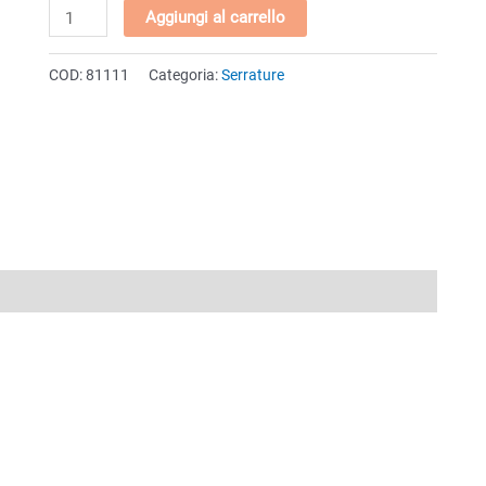
Serratura
Aggiungi al carrello
con
doppio
COD:
81111
Categoria:
Serrature
gancio
e
cilindro
Ø19x22mm
Z-
202
quantità