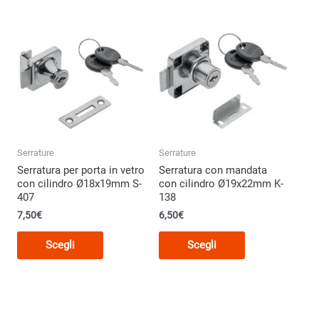
Serrature
Serrature
Serratura per porta in vetro
Serratura con mandata
con cilindro Ø18x19mm S-
con cilindro Ø19x22mm K-
407
138
7,50
€
6,50
€
Questo
Questo
o
Scegli
Scegli
prodotto
prodotto
ha
ha
più
più
varianti.
varianti.