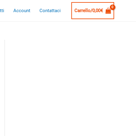
ti
Account
Contattaci
Carrello/
0,00
€