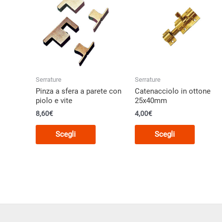
opzioni
possono
posson
essere
essere
scelte
scelte
nella
nella
pagina
pagina
del
del
prodotto
Serrature
Serrature
prodott
Pinza a sfera a parete con
Catenacciolo in ottone
piolo e vite
25x40mm
8,60
€
4,00
€
Questo
Questo
Scegli
Scegli
prodotto
prodott
ha
ha
più
più
varianti.
varianti.
Le
Le
opzioni
opzioni
possono
posson
essere
essere