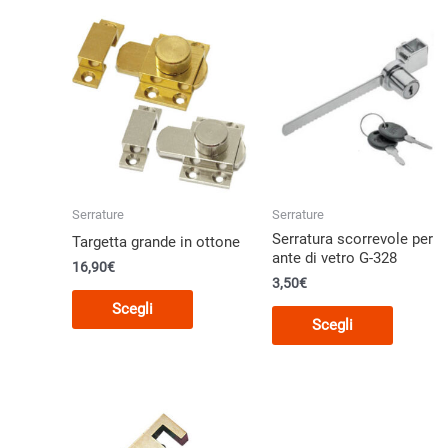
Serrature
Serrature
Serratura scorrevole per
Targetta grande in ottone
ante di vetro G-328
16,90
€
3,50
€
Questo
Scegli
Questo
prodotto
Scegli
prodott
ha
ha
più
più
varianti.
varianti.
Le
Le
opzioni