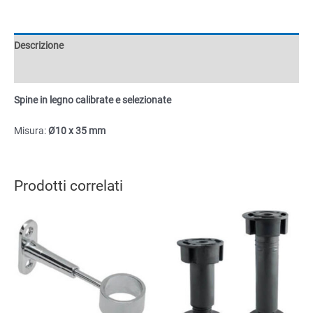
e
selezionate
Ø10x35mm
Descrizione
quantità
Informazioni aggiuntive
Spine in legno calibrate e selezionate
Misura:
Ø10 x 35 mm
Prodotti correlati