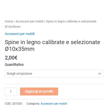
Home
/
Accessori per mobili
/ Spine in legno calibrate e selezionate
Ø10x35mm
Accessori per mobili
Spine in legno calibrate e selezionate
Ø10x35mm
2,00
€
Quantitativo
Spine
Aggiungi al carrello
in
legno
COD:
201035
Categoria:
Accessori per mobili
calibrate