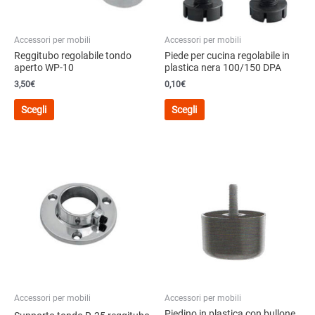
Accessori per mobili
Accessori per mobili
Reggitubo regolabile tondo
Piede per cucina regolabile in
aperto WP-10
plastica nera 100/150 DPA
3,50
€
0,10
€
Questo
Questo
Scegli
Scegli
prodotto
prodotto
ha
ha
più
più
varianti.
varianti.
Le
Le
opzioni
opzioni
possono
possono
essere
essere
scelte
scelte
nella
nella
pagina
pagina
del
del
Accessori per mobili
Accessori per mobili
prodotto
prodotto
Piedino in plastica con bullone