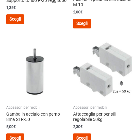
Supporto tondo R-25 reggitubo
M.10
1,35
€
2,00
€
Questo
Scegli
Questo
prodotto
Scegli
prodotto
ha
ha
più
più
varianti.
varianti.
Le
Le
opzioni
opzioni
possono
possono
essere
essere
scelte
scelte
nella
nella
pagina
pagina
del
del
prodotto
Accessori per mobili
Accessori per mobili
prodotto
Gamba in acciaio con perno
Attaccaglia per pensili
8ma STR-50
regolabile 50kg
5,00
€
2,30
€
Questo
Questo
Scegli
Scegli