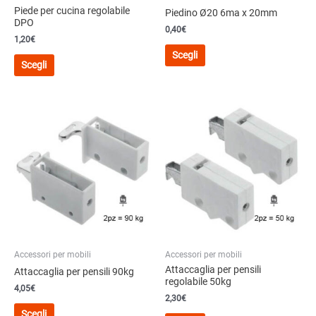
Piede per cucina regolabile
Piedino Ø20 6ma x 20mm
DPO
0,40
€
1,20
€
Questo
Scegli
Questo
prodotto
Scegli
prodotto
ha
ha
più
più
varianti.
varianti.
Le
Le
opzioni
opzioni
possono
possono
essere
essere
scelte
scelte
nella
nella
pagina
pagina
del
del
prodotto
Accessori per mobili
Accessori per mobili
prodotto
Attaccaglia per pensili
Attaccaglia per pensili 90kg
regolabile 50kg
4,05
€
2,30
€
Questo
Scegli
Questo