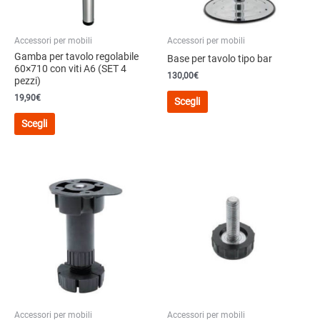
Accessori per mobili
Accessori per mobili
Gamba per tavolo regolabile
Base per tavolo tipo bar
60×710 con viti A6 (SET 4
130,00
€
pezzi)
Questo
19,90€
Scegli
prodotto
Questo
Scegli
ha
prodotto
più
ha
varianti.
più
Le
varianti.
opzioni
Le
possono
opzioni
essere
possono
scelte
essere
nella
scelte
pagina
nella
del
pagina
prodotto
del
Accessori per mobili
Accessori per mobili
prodotto