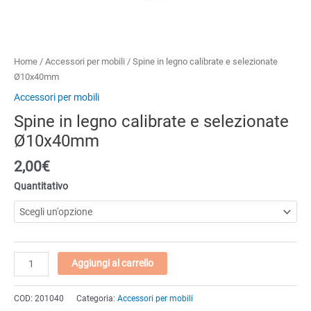
Home
/
Accessori per mobili
/ Spine in legno calibrate e selezionate
Ø10x40mm
Accessori per mobili
Spine in legno calibrate e selezionate
Ø10x40mm
2,00
€
Quantitativo
Spine
Aggiungi al carrello
in
legno
COD:
201040
Categoria:
Accessori per mobili
calibrate