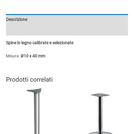
e
selezionate
Ø10x40mm
Descrizione
quantità
Informazioni aggiuntive
Spine in legno calibrate e selezionate
Misura:
Ø10 x 40 mm
Prodotti correlati