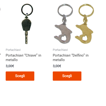
Portachiavi
Portachiavi
”
Portachiavi “Chiave” in
Portachiavi “Delfino” in
metallo
metallo
3,00
€
3,00
€
Questo
Questo
Scegli
Scegli
o
prodotto
prodotto
ha
ha
più
più
varianti.
varianti.
Le
Le