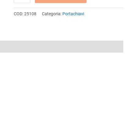
givolare
a
COD:
25108
Categoria:
Portachiavi
finestra
grande
quantità