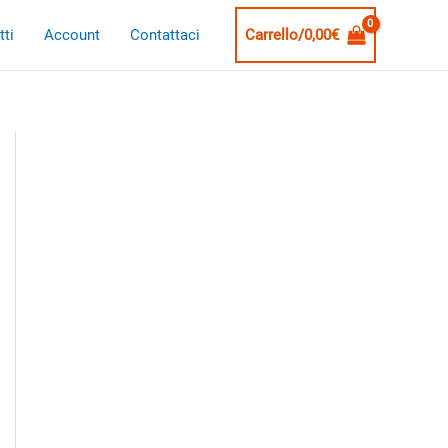
ti
Account
Contattaci
Carrello/
0,00
€