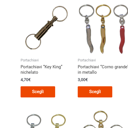
Portachiavi
Portachiavi
Portachiavi “Key King”
Portachiavi “Corno grande
nichelato
in metallo
4,70
€
3,00
€
Questo
Questo
Scegli
Scegli
prodotto
prodott
ha
ha
più
più
varianti.
varianti.
Le
Le