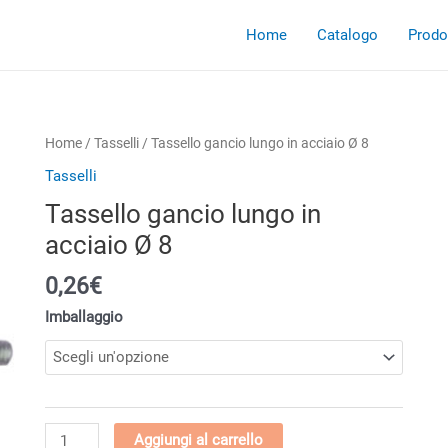
Home
Catalogo
Prodot
Home
/
Tasselli
/ Tassello gancio lungo in acciaio Ø 8
Tasselli
Tassello gancio lungo in
acciaio Ø 8
0,26
€
Imballaggio
Tassello
Aggiungi al carrello