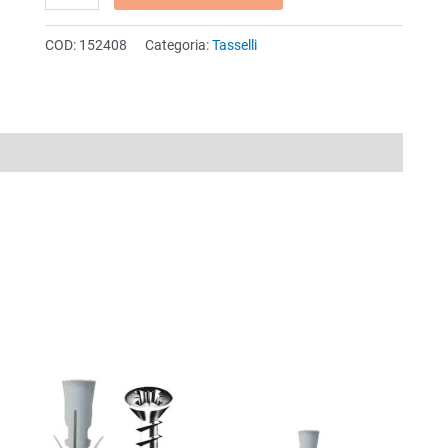
gancio
lungo
COD:
152408
Categoria:
Tasselli
in
acciaio
Ø
8
quantità