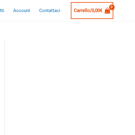
ti
Account
Contattaci
Carrello/
0,00
€