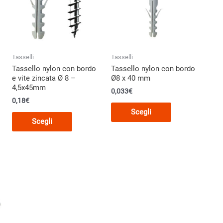
Tasselli
Tasselli
Tassello nylon con bordo
Tassello nylon con bordo
e vite zincata Ø 8 –
Ø8 x 40 mm
4,5x45mm
0,033€
0,18
€
Questo
Scegli
Questo
o
prodotto
Scegli
prodotto
ha
ha
più
più
varianti.
varianti.
Le
Le
opzioni
opzioni
o
possono
possono
essere
essere
scelte
scelte