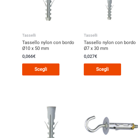
Tasselli
Tasselli
Tassello nylon con bordo
Tassello nylon con bordo
Ø10 x 50 mm
Ø7 x 30 mm
0,066€
0,027€
Questo
Questo
Scegli
Scegli
prodotto
prodott
ha
ha
più
più
varianti.
varianti.
Le
Le
opzioni
opzioni
possono
posson
essere
essere
scelte
scelte