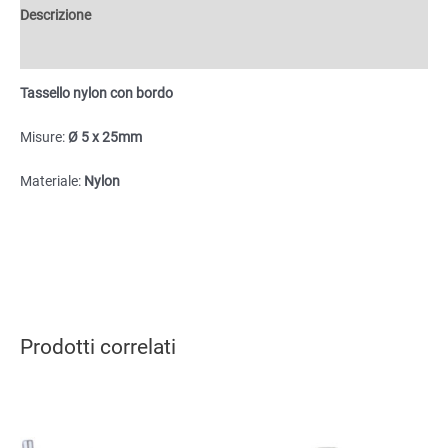
25
Descrizione
mm
quantità
Informazioni aggiuntive
Tassello nylon con bordo
Misure:
Ø 5 x 25mm
Materiale:
Nylon
Prodotti correlati