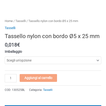
Home
/
Tasselli
/ Tassello nylon con bordo Ø5 x 25 mm
Tasselli
Tassello nylon con bordo Ø5 x 25 mm
0,018€
Imballaggio
Tassello
Aggiungi al carrello
nylon
con
COD:
130525BL
Categoria:
Tasselli
bordo
Ø5
x