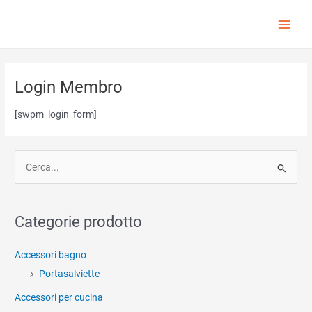
Vai
al
Main
contenuto
Menu
Login Membro
[swpm_login_form]
C
e
r
c
Categorie prodotto
a
:
Accessori bagno
Portasalviette
Accessori per cucina